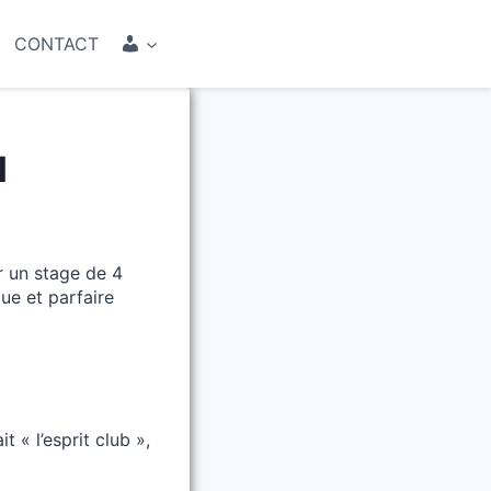
COMPTE
CONTACT
l
r un stage de 4
que et parfaire
 « l’esprit club »,