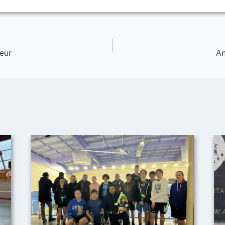
ieur
An