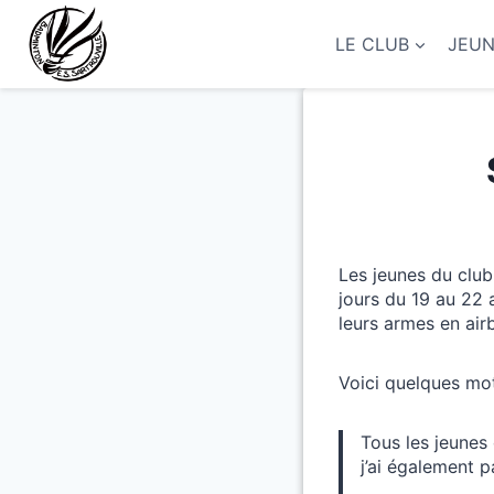
Aller
au
LE CLUB
JEU
contenu
Les jeunes du club
jours du 19 au 22 a
leurs armes en air
Voici quelques mot
Tous les jeunes 
j’ai également 