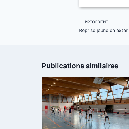
Navigation
PRÉCÉDENT
Reprise jeune en extér
de
l’article
Publications similaires
ulte
embre 2021