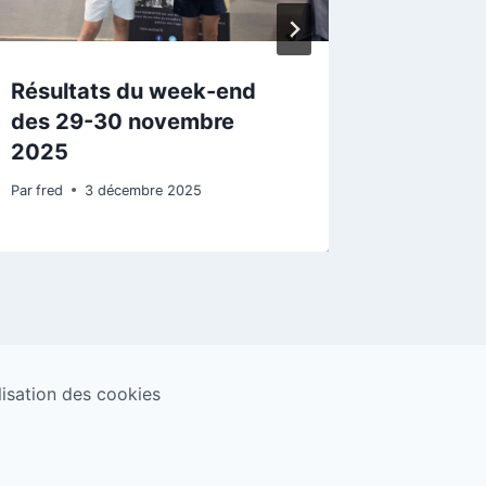
Résultats du week-end
Résult
des 29-30 novembre
2022
2025
Par
fred
Par
fred
3 décembre 2025
ilisation des cookies