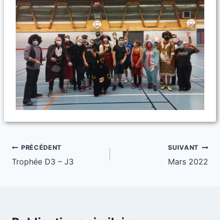
Navigation
PRÉCÉDENT
SUIVANT
Trophée D3 – J3
Mars 2022
de
l’article