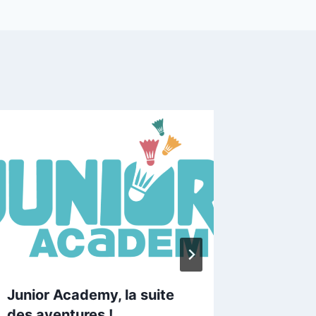
Junior Academy, la suite
12-13 o
des aventures !
tournoi