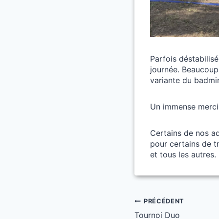
Parfois déstabilisé
journée. Beaucoup 
variante du badmin
Un immense merci à
Certains de nos ad
pour certains de t
et tous les autres.
Navigation
PRÉCÉDENT
Tournoi Duo
de