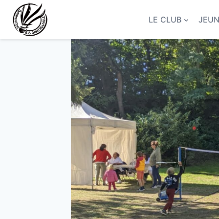
Aller
au
LE CLUB
JEU
contenu