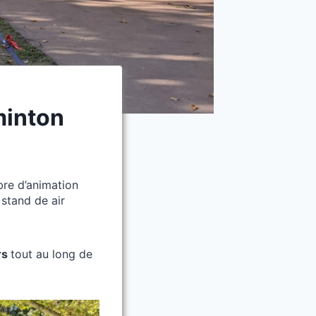
minton
mbre d’animation
 stand de air
rs
tout au long de