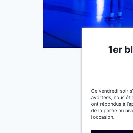
1er b
Ce vendredi soir s
avortées, nous éti
ont répondus à l’a
de la partie au ni
l’occasion.