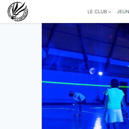
Aller
au
LE CLUB
JEU
contenu