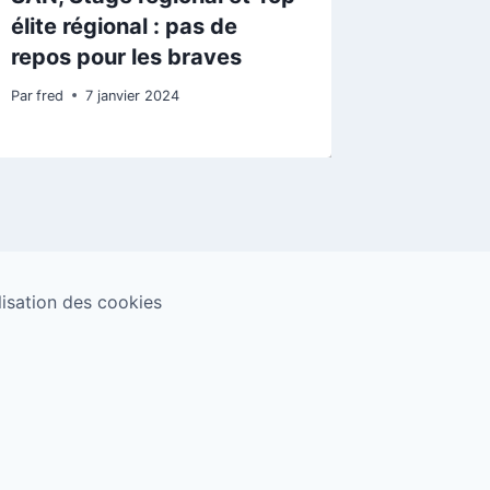
élite régional : pas de
Sartrou
repos pour les braves
Par
fred
Par
fred
7 janvier 2024
ilisation des cookies