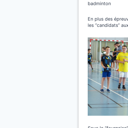
badminton
En plus des épreuv
les “candidats” au
Sous la “fournaise