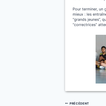
Pour terminer, un
mieux : les entraî
“grands jeunes”, q
“correctrices” att
Navigation
PRÉCÉDENT