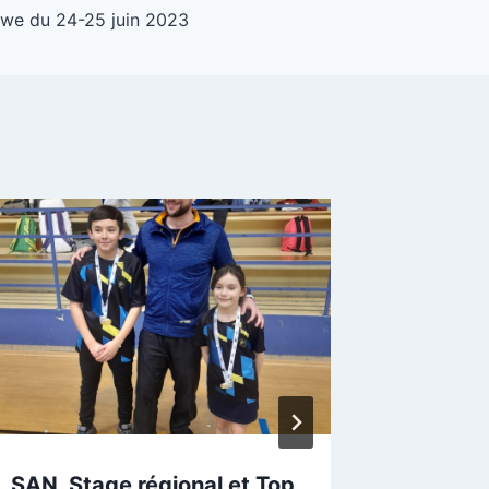
 we du 24-25 juin 2023
SAN, Stage régional et Top
8ème p