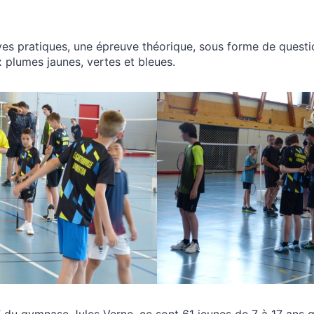
es pratiques, une épreuve théorique, sous forme de questi
x plumes jaunes, vertes et bleues.
” du gymnase Jules Verne, ce sont 61 jeunes de 7 à 17 ans 