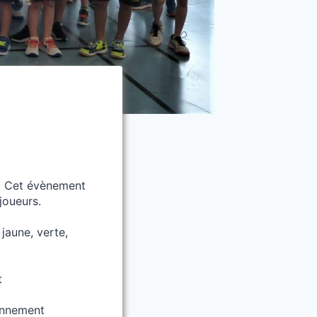
. Cet évènement
joueurs.
jaune, verte,
t
ronnement