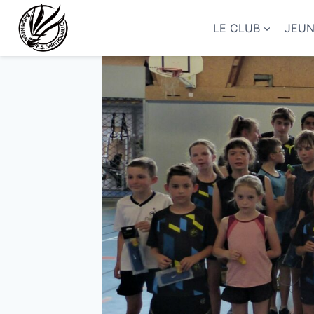
Aller
au
LE CLUB
JEU
contenu