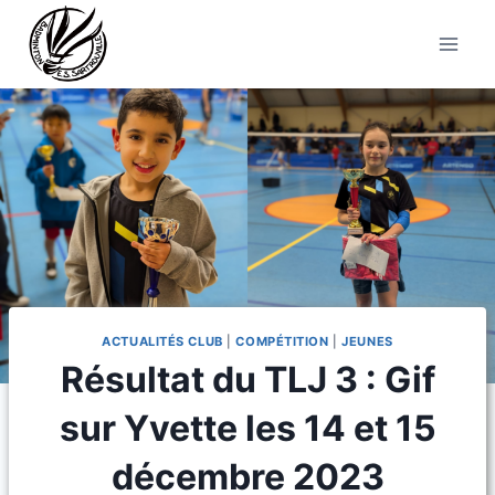
Aller
au
contenu
ACTUALITÉS CLUB
|
COMPÉTITION
|
JEUNES
Résultat du TLJ 3 : Gif
sur Yvette les 14 et 15
décembre 2023