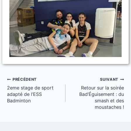
Navigation
PRÉCÉDENT
SUIVANT
2eme stage de sport
Retour sur la soirée
de
adapté de l’ESS
Bad’Éguisement : du
l’article
Badminton
smash et des
moustaches !