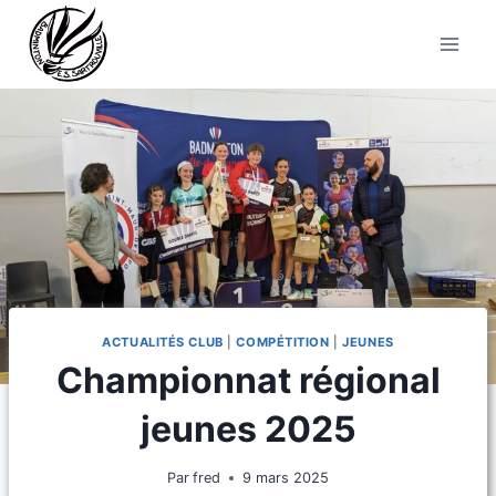
Aller
au
contenu
ACTUALITÉS CLUB
|
COMPÉTITION
|
JEUNES
Championnat régional
jeunes 2025
Par
fred
9 mars 2025