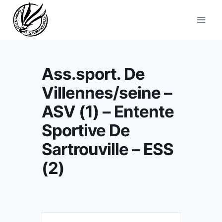
Aller
au
contenu
Ass.sport. De
Villennes/seine –
ASV (1) – Entente
Sportive De
Sartrouville – ESS
(2)