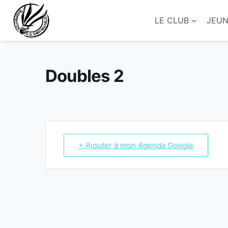
Aller
au
LE CLUB
JEU
contenu
Doubles 2
+ Ajouter à mon Agenda Google