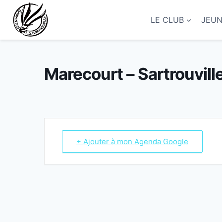
Aller
au
LE CLUB
JEU
contenu
Marecourt – Sartrouvill
+ Ajouter à mon Agenda Google