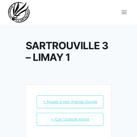
Aller
au
contenu
SARTROUVILLE 3
– LIMAY 1
+ Ajouter à mon Agenda Google
+ iCal / Outlook export