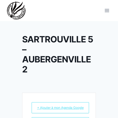
Aller
au
contenu
SARTROUVILLE 5
–
AUBERGENVILLE
2
+ Ajouter à mon Agenda Google