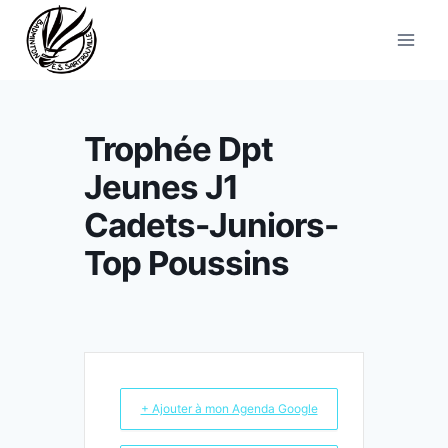
Aller
au
contenu
Trophée Dpt
Jeunes J1
Cadets-Juniors-
Top Poussins
+ Ajouter à mon Agenda Google