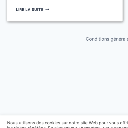
FÊTE
LIRE LA SUITE
DU
SPORT
DE
SARTROUVILLE
2026
Conditions générales
Nous utilisons des cookies sur notre site Web pour vous offr
les visites répétées. En cliquant sur «Accepter», vous consent