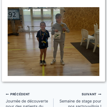
Navigation
PRÉCÉDENT
SUIVANT
Journée de découverte
Semaine de stage pour
de
pour des patients du
nos sartrouvillois !