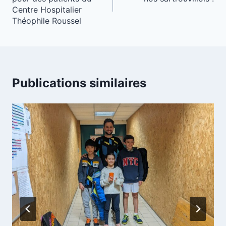
l’article
Centre Hospitalier
Théophile Roussel
Publications similaires