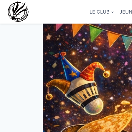
Aller
au
LE CLUB
JEU
contenu