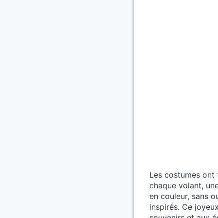
Les costumes ont f
chaque volant, une
en couleur, sans o
inspirés. Ce joyeu
souvenirs et aux é