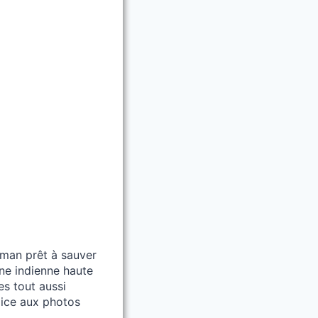
erman prêt à sauver
une indienne haute
es tout aussi
pice aux photos