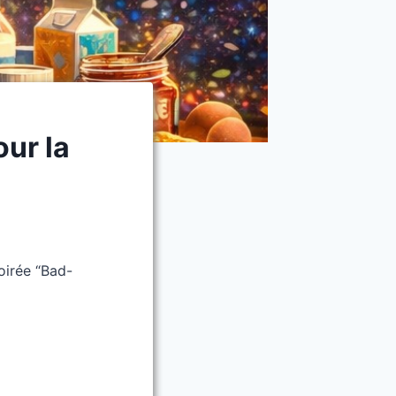
ur la
6
oirée “Bad-