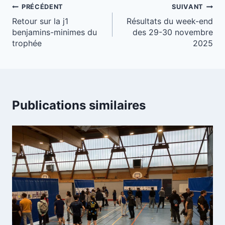
Navigation
PRÉCÉDENT
SUIVANT
Retour sur la j1
Résultats du week-end
de
benjamins-minimes du
des 29-30 novembre
l’article
trophée
2025
Publications similaires