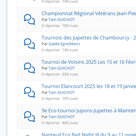
0 réponse · 749 vues
i
Championnat Régional Vétérans Jean-Pie
c
Par
Tam GUICHOT
i
0 réponse · 760 vues
Tournois des Jupettes de Chambourcy - 25
:
Par
Gaëlle EgretMerci
0 réponse · 740 vues
Tournoi de Voisins 2025 Les 15 et 16 Févr
Par
Tam GUICHOT
0 réponse · 656 vues
Tournoi Elancourt 2025 les 18 et 19 Janvi
Par
Tam GUICHOT
0 réponse · 705 vues
9e Eco-tournoi Jupons-Jupettes à Mainteno
Par
Tam GUICHOT
0 réponse · 845 vues
Nanteuil Eco Bad Night III du 9 au 11 no