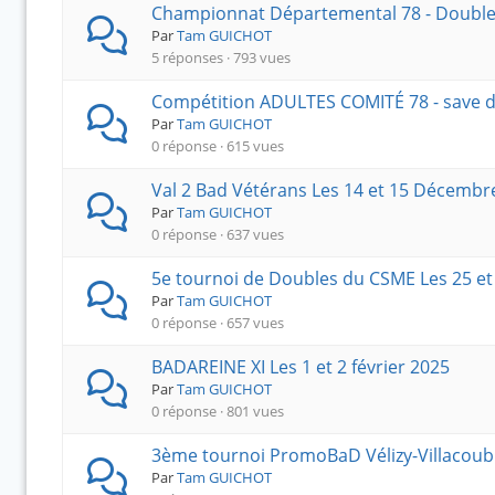
f
e
Championnat Départemental 78 - Doubles 
o
d
Par
Tam GUICHOT
5 réponses · 793 vues
r
u
u
f
Compétition ADULTES COMITÉ 78 - save 
m
o
Par
Tam GUICHOT
0 réponse · 615 vues
r
u
Val 2 Bad Vétérans Les 14 et 15 Décembr
m
Par
Tam GUICHOT
0 réponse · 637 vues
–
5e tournoi de Doubles du CSME Les 25 et 
V
Par
Tam GUICHOT
o
0 réponse · 657 vues
u
BADAREINE XI Les 1 et 2 février 2025
s
Par
Tam GUICHOT
ê
0 réponse · 801 vues
t
3ème tournoi PromoBaD Vélizy-Villacoubla
e
Par
Tam GUICHOT
s