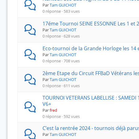
Par
Tam GUICHOT
0 réponse · 583 vues
17éme Tournoi SEINE ESSONNE Les 1 et 2
Par
Tam GUICHOT
0 réponse · 628 vues
Eco-tournoi de la Grande Horloge les 14
Par
Tam GUICHOT
0 réponse · 708 vues
2ème Etape du Circuit FFBaD Vétérans le
Par
Tam GUICHOT
0 réponse · 611 vues
TOURNOI VETERANS LABELLISE : SAMEDI 1
V6+
Par
fred
0 réponse · 592 vues
C’est la rentrée 2024 - tournois déjà paru
Par
Tam GUICHOT