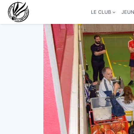
Aller
au
LE CLUB
JEU
contenu